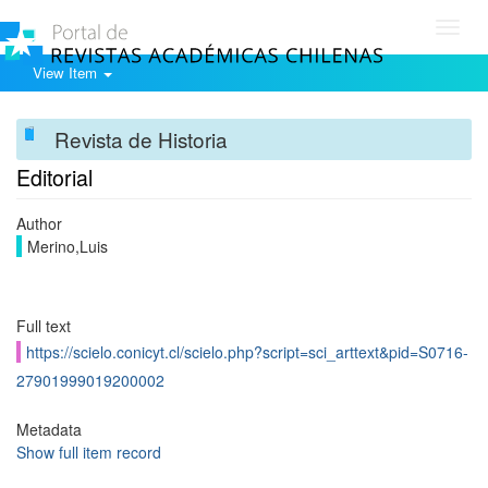
Toggl
navig
View Item
Revista de Historia
Editorial
Author
Merino,Luis
Full text
https://scielo.conicyt.cl/scielo.php?script=sci_arttext&pid=S0716-
27901999019200002
Metadata
Show full item record