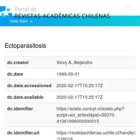
Toggl
navig
View Item
Show simple item record
Ectoparasitosis
dc.creator
Viovy A.,Alejandro
dc.date
1999-09-01
dc.date.accessioned
2020-02-17T15:25:17Z
dc.date.available
2020-02-17T15:25:17Z
dc.identifier
https://scielo.conicyt.cl/scielo.php?
script=sci_arttext&pid=S0370-
41061999000500015
dc.identifier.uri
https://revistaschilenas.uchile.cl/handle/2
/126018