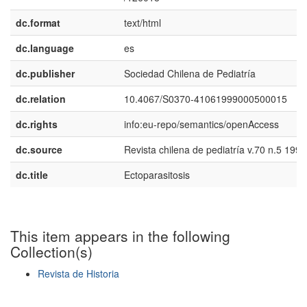
dc.format
text/html
dc.language
es
dc.publisher
Sociedad Chilena de Pediatría
dc.relation
10.4067/S0370-41061999000500015
dc.rights
info:eu-repo/semantics/openAccess
dc.source
Revista chilena de pediatría v.70 n.5 1999
dc.title
Ectoparasitosis
This item appears in the following
Collection(s)
Revista de Historia
Show simple item record