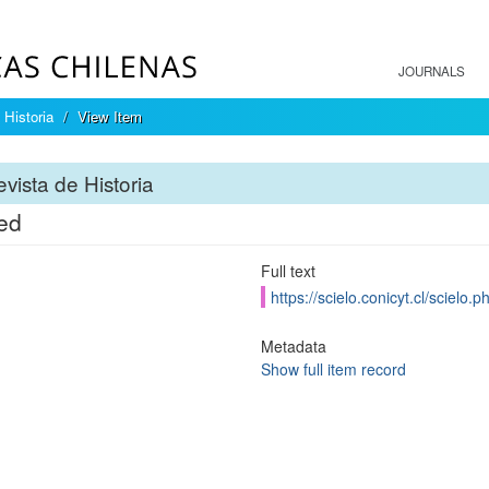
JOURNALS
 Historia
View Item
vista de Historia
led
Full text
https://scielo.conicyt.cl/scie
Metadata
Show full item record