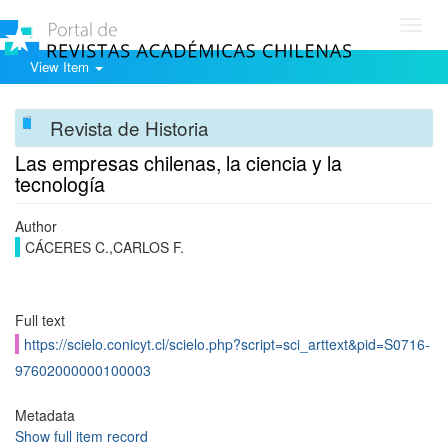
Toggl
navig
View Item
Revista de Historia
Las empresas chilenas, la ciencia y la
tecnología
Author
CÁCERES C.,CARLOS F.
Full text
https://scielo.conicyt.cl/scielo.php?script=sci_arttext&pid=S0716-
97602000000100003
Metadata
Show full item record