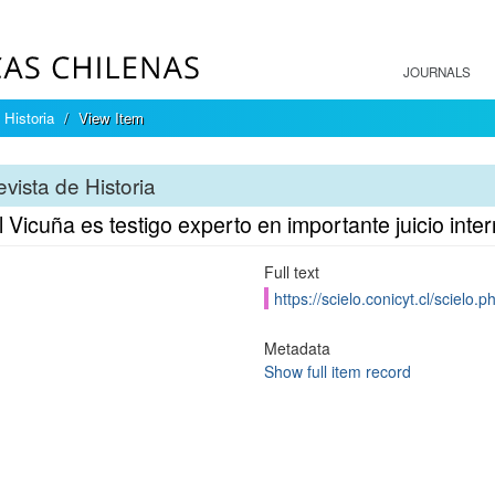
JOURNALS
 Historia
View Item
vista de Historia
 Vicuña es testigo experto en importante juicio inte
Full text
https://scielo.conicyt.cl/scie
Metadata
Show full item record