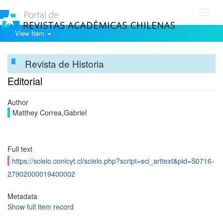
Toggl
navig
View Item
Revista de Historia
Editorial
Author
Matthey Correa,Gabriel
Full text
https://scielo.conicyt.cl/scielo.php?script=sci_arttext&pid=S0716-
27902000019400002
Metadata
Show full item record