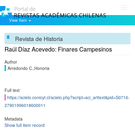
Toggl
navig
View Item
Revista de Historia
Raúl Díaz Acevedo: Finares Campesinos
Author
Arredondo C.,Honoria
Full text
https://scielo.conicyt.cl/scielo.php?script=sci_arttext&pid=S0716-
27901996018600011
Metadata
Show full item record