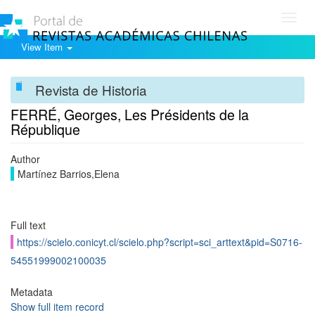
Toggl
navig
View Item
Revista de Historia
FERRÉ, Georges, Les Présidents de la
République
Author
Martínez Barrios,Elena
Full text
https://scielo.conicyt.cl/scielo.php?script=sci_arttext&pid=S0716-
54551999002100035
Metadata
Show full item record