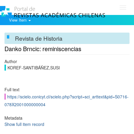
Toggl
navig
View Item
Revista de Historia
Danko Brncic: reminiscencias
Author
KOREF-SANTIBÁÑEZ,SUSI
Full text
https://scielo.conicyt.cl/scielo.php?script=sci_arttext&pid=S0716-
078X2001000000004
Metadata
Show full item record