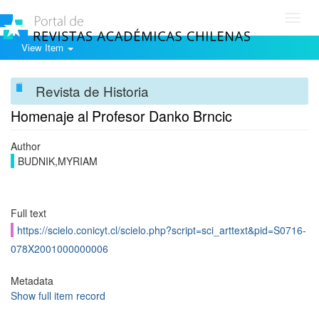
Toggl
navig
View Item
Revista de Historia
Homenaje al Profesor Danko Brncic
Author
BUDNIK,MYRIAM
Full text
https://scielo.conicyt.cl/scielo.php?script=sci_arttext&pid=S0716-
078X2001000000006
Metadata
Show full item record