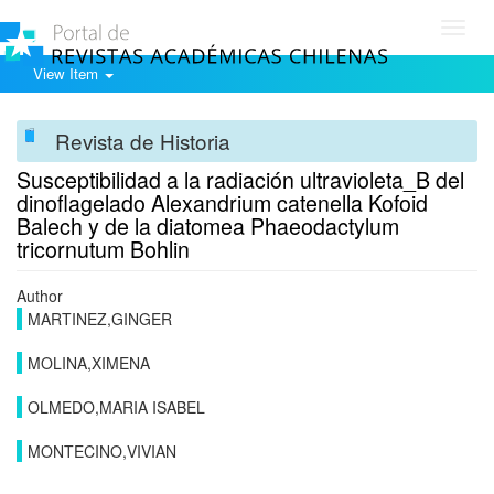
Toggl
navig
View Item
Revista de Historia
Susceptibilidad a la radiación ultravioleta_B del
dinoflagelado Alexandrium catenella Kofoid
Balech y de la diatomea Phaeodactylum
tricornutum Bohlin
Author
MARTINEZ,GINGER
MOLINA,XIMENA
OLMEDO,MARIA ISABEL
MONTECINO,VIVIAN