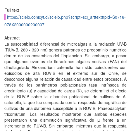
Full text
https://scielo.conicyt.cl/scielo.php?script=sci_arttext&pid=S0716-
078X2000000200007
Abstract
La susceptibilidad diferencial de microalgas a la radiación UV-B
(RUV-B, 280 - 320 nm) genera patrones de predominio numérico
dentro de los ensambles del fitoplancton. Sin embargo, a pesar
que algunos eventos de floraciones algales nocivas (FAN) del
dinoflagelado Alexandrium catenella han sido coincidentes con
episodios de alta RUV-B en el extremo sur de Chile, se
desconoce alguna relación de causalidad entre estos procesos. A
través de los parámetros poblacionales tasa intrínseca de
crecimiento (µ) y capacidad de carga (K), se determinó el efecto
de la RUV-B sobre la dinámica poblacional de cultivos de A.
catenella, la que fue comparada con la respuesta demográfica de
cultivos de una diatomea susceptible a la RUV-B, Phaeodactylum
tricornutum. Los resultados mostraron que ambas especies
presentaron una disminución significativa de µ frente a un
incremento de RUV-B. Sin embargo, mientras que la respuesta