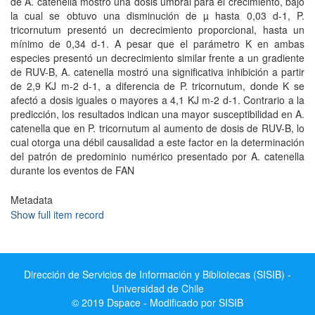
de A. catenella mostró una dosis umbral para el crecimiento, bajo
la cual se obtuvo una disminución de µ hasta 0,03 d-1, P.
tricornutum presentó un decrecimiento proporcional, hasta un
mínimo de 0,34 d-1. A pesar que el parámetro K en ambas
especies presentó un decrecimiento similar frente a un gradiente
de RUV-B, A. catenella mostró una significativa inhibición a partir
de 2,9 KJ m-2 d-1, a diferencia de P. tricornutum, donde K se
afectó a dosis iguales o mayores a 4,1 KJ m-2 d-1. Contrario a la
predicción, los resultados indican una mayor susceptibilidad en A.
catenella que en P. tricornutum al aumento de dosis de RUV-B, lo
cual otorga una débil causalidad a este factor en la determinación
del patrón de predominio numérico presentado por A. catenella
durante los eventos de FAN
Metadata
Show full item record
Dirección de Servicios de Información y Bibliotecas (SISIB) -
Universidad de Chile
© 2019 Dspace - Modificado por SISIB