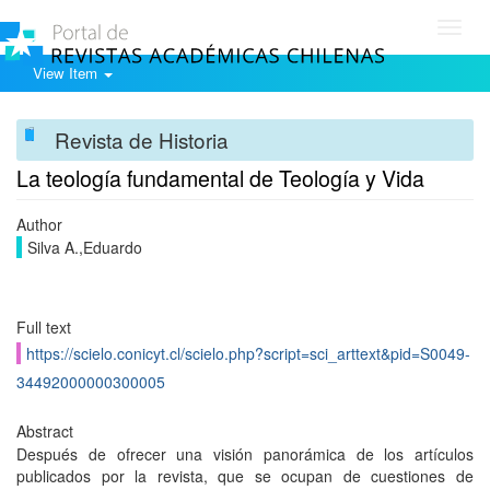
Toggl
navig
View Item
Revista de Historia
La teología fundamental de Teología y Vida
Author
Silva A.,Eduardo
Full text
https://scielo.conicyt.cl/scielo.php?script=sci_arttext&pid=S0049-
34492000000300005
Abstract
Después de ofrecer una visión panorámica de los artículos
publicados por la revista, que se ocupan de cuestiones de