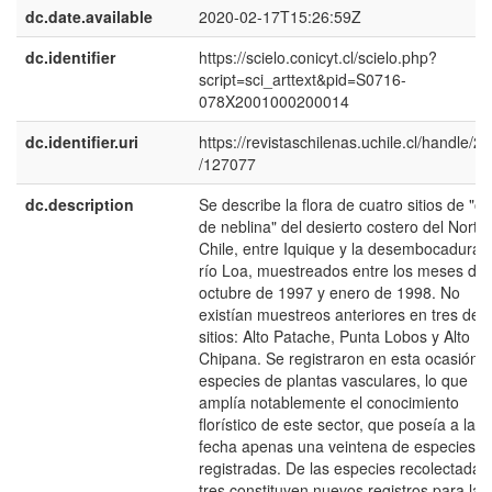
dc.date.available
2020-02-17T15:26:59Z
dc.identifier
https://scielo.conicyt.cl/scielo.php?
script=sci_arttext&pid=S0716-
078X2001000200014
dc.identifier.uri
https://revistaschilenas.uchile.cl/handle/2
/127077
dc.description
Se describe la flora de cuatro sitios de "oa
de neblina" del desierto costero del Norte
Chile, entre Iquique y la desembocadura d
río Loa, muestreados entre los meses de
octubre de 1997 y enero de 1998. No
existían muestreos anteriores en tres de l
sitios: Alto Patache, Punta Lobos y Alto
Chipana. Se registraron en esta ocasión 
especies de plantas vasculares, lo que
amplía notablemente el conocimiento
florístico de este sector, que poseía a la
fecha apenas una veintena de especies
registradas. De las especies recolectadas
tres constituyen nuevos registros para la