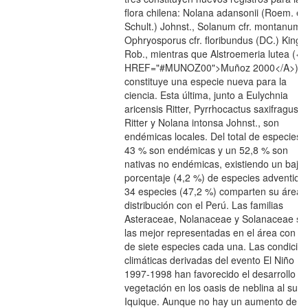
flora chilena: Nolana adansonii (Roem. et
Schult.) Johnst., Solanum cfr. montanum L
Ophryosporus cfr. floribundus (DC.) King e
Rob., mientras que Alstroemeria lutea (<A
HREF="#MUNOZ00">Muñoz 2000</A>)
constituye una especie nueva para la
ciencia. Esta última, junto a Eulychnia
aricensis Ritter, Pyrrhocactus saxifragus
Ritter y Nolana intonsa Johnst., son
endémicas locales. Del total de especies,
43 % son endémicas y un 52,8 % son
nativas no endémicas, existiendo un bajo
porcentaje (4,2 %) de especies adventicia
34 especies (47,2 %) comparten su área 
distribución con el Perú. Las familias
Asteraceae, Nolanaceae y Solanaceae so
las mejor representadas en el área con m
de siete especies cada una. Las condicio
climáticas derivadas del evento El Niño
1997-1998 han favorecido el desarrollo de
vegetación en los oasis de neblina al sur 
Iquique. Aunque no hay un aumento de la