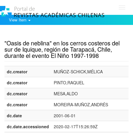
Toggl
navig
View Item
Show simple item record
"Oasis de neblina" en los cerros costeros del
sur de Iquique, región de Tarapacá, Chile,
durante el evento El Niño 1997-1998
dc.creator
MUÑOZ-SCHICK,MÉLICA
dc.creator
PINTO,RAQUEL
dc.creator
MESA,ALDO
dc.creator
MOREIRA-MUÑOZ,ANDRÉS
dc.date
2001-06-01
dc.date.accessioned
2020-02-17T15:26:59Z