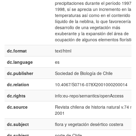
precipitaciones durante el período 1997-
1998, sí se aprecia un incremento en las
temperaturas así como en el contenido
líquido de la neblina, lo que favorecería el
desarrollo de una vegetación más
exuberante y la expansión del área de
ocupación de algunos elementos florístico
dc.format
text/html
dc.language
es
dc.publisher
Sociedad de Biología de Chile
dc.relation
10.4067/S0716-078X2001000200014
dc.rights
info:eu-repo/semantics/openAccess
dc.source
Revista chilena de historia natural v.74 n.
2001
dc.subject
flora y vegetación desértico costera
dc.subject
norte de Chile