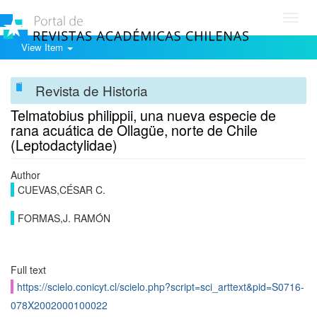
Toggl
navig
View Item
Revista de Historia
Telmatobius philippii, una nueva especie de
rana acuática de Ollagüe, norte de Chile
(Leptodactylidae)
Author
CUEVAS,CÉSAR C.
FORMAS,J. RAMÓN
Full text
https://scielo.conicyt.cl/scielo.php?script=sci_arttext&pid=S0716-
078X2002000100022