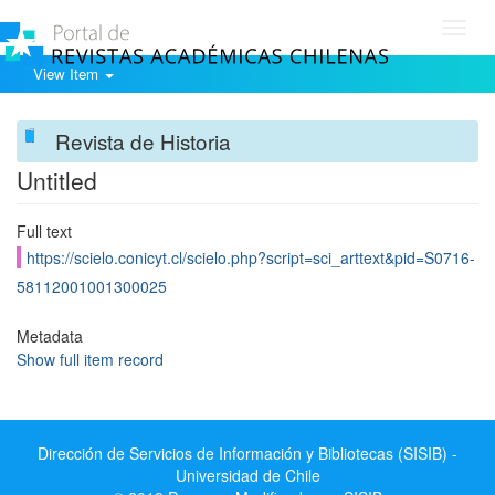
Toggl
navig
View Item
Revista de Historia
Untitled
Full text
https://scielo.conicyt.cl/scielo.php?script=sci_arttext&pid=S0716-
58112001001300025
Metadata
Show full item record
Dirección de Servicios de Información y Bibliotecas (SISIB) -
Universidad de Chile