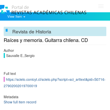
Toggl
navig
View Item
Revista de Historia
Raíces y memoria. Guitarra chilena. CD
Author
Sauvalle E.,Sergio
Full text
https://scielo.conicyt.cl/scielo.php?script=sci_arttext&pid=S0716-
27902002019700019
Metadata
Show full item record