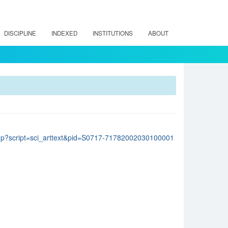
DISCIPLINE
INDEXED
INSTITUTIONS
ABOUT
lo.php?script=sci_arttext&pid=S0717-71782002030100001