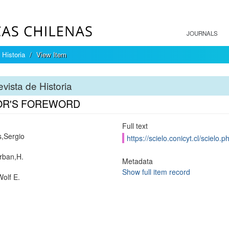
JOURNALS
 Historia
View Item
vista de Historia
OR'S FOREWORD
Full text
s,Sergio
https://scielo.conicyt.cl/scie
rban,H.
Metadata
Show full item record
Wolf E.