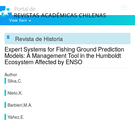
Toggl
navig
View Item
Revista de Historia
Expert Systems for Fishing Ground Prediction
Models: A Management Tool in the Humboldt
Ecosystem Affected by ENSO
Author
Silva,C.
Nieto,K.
Barbieri,M.A.
Yáñez,E.