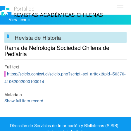
Toggl
navig
View Item
Revista de Historia
Rama de Nefrología Sociedad Chilena de
Pediatría
Full text
https://scielo.conicyt.cl/scielo.php?script=sci_arttext&pid=S0370-
41062002000100014
Metadata
Show full item record
Dirección de Servicios de Información y Bibliotecas (SISIB) -