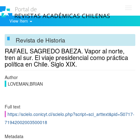
Toggl
navig
View Item
Revista de Historia
RAFAEL SAGREDO BAEZA. Vapor al norte,
tren al sur. El viaje presidencial como práctica
política en Chile. Siglo XIX.
Author
LOVEMAN,BRIAN
Full text
https://scielo.conicyt.cl/scielo.php?script=sci_arttext&pid=S0717-
71942002003500018
Metadata