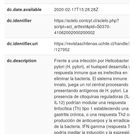
dc.date.available
2020-02-17T15:28:28Z
dc.identifier
https://scielo.conicyt.cl/scielo.php?
script=sci_arttext&pid=S0370-
41062002000200002
dc.identifier.uri
https://revistaschilenas.uchile.cl/handle/2
/127952
dc.description
Frente a una infección por Helicobacter
pylori (H. pylori), el huésped desarrolla un
respuesta inmune que es inefectiva en
eliminar la bacteria. El sistema inmune
innato, juega un rol central procesando y
presentando antígenos de H. pylori. La
presencia de citoquinas reguladoras (IL-1
IL-12) podrían modular una respuesta
linfocítica (Th) tipo 1 estableciendo una
gastritis crónica, o una respuesta Th2 con
producción de anticuerpos y la erradicaci
de la bacteria. IFN-gamma (respuesta Th
podría mediar la inducción y la expresión