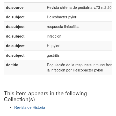
dc.source
Revista chilena de pediatría v.73 n.2 2002
dc.subject
Helicobacter pylori
dc.subject
respuesta linfocítica
dc.subject
infección
dc.subject
H. pylori
dc.subject
gastritis
dc.title
Regulación de la respuesta inmune frente
la infección por Helicobacter pylori
This item appears in the following
Collection(s)
Revista de Historia
Show simple item record