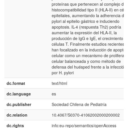
proteínas que pertenecen al complejo de
histocompatibilidad tipo II (HLA-II) en célu
epiteliales, aumentando la adherencia de 
pylori al epitelio gástrico e induciendo
apoptosis. IL-4 (respuesta Th2) podría
aumentar la expresión del HLA-II, la
producción de IgG e IgE, el crecimiento d
células T. Finalmente estudios recientes s
han focalizado en la inducción de apoptos
celular como un mecanismo de proliferaci
celular balanceada y como método de
defensa del huésped frente a la infección
por H. pylori
dc.format
text/html
dc.language
es
dc.publisher
Sociedad Chilena de Pediatría
dc.relation
10.4067/S0370-41062002000200002
dc.rights
info:eu-repo/semantics/openAccess