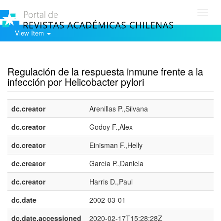
Toggl
navig
View Item
Show simple item record
Regulación de la respuesta inmune frente a la
infección por Helicobacter pylori
dc.creator
Arenillas P.,Silvana
dc.creator
Godoy F.,Alex
dc.creator
Einisman F.,Helly
dc.creator
García P.,Daniela
dc.creator
Harris D.,Paul
dc.date
2002-03-01
dc.date.accessioned
2020-02-17T15:28:28Z