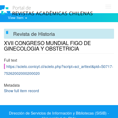
Toggl
navig
View Item
Revista de Historia
XVII CONGRESO MUNDIAL FIGO DE
GINECOLOGIA Y OBSTETRICIA
Full text
https://scielo.conicyt.cl/scielo.php?script=sci_arttext&pid=S0717-
75262002000200020
Metadata
Show full item record
Dirección de Servicios de Información y Bibliotecas (SISIB) -