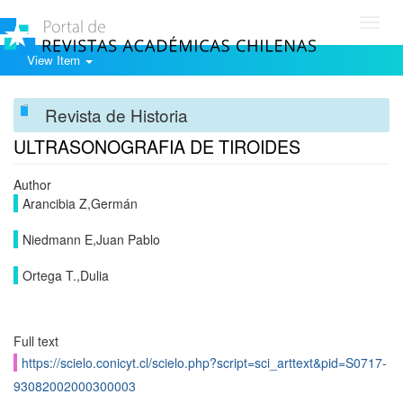
Toggl
navig
View Item
Revista de Historia
ULTRASONOGRAFIA DE TIROIDES
Author
Arancibia Z,Germán
Niedmann E,Juan Pablo
Ortega T.,Dulia
Full text
https://scielo.conicyt.cl/scielo.php?script=sci_arttext&pid=S0717-
93082002000300003