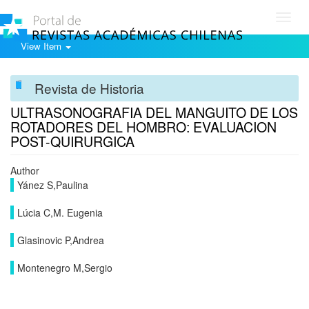
Toggl
navig
View Item
Revista de Historia
ULTRASONOGRAFIA DEL MANGUITO DE LOS
ROTADORES DEL HOMBRO: EVALUACION
POST-QUIRURGICA
Author
Yánez S,Paulina
Lúcia C,M. Eugenia
Glasinovic P,Andrea
Montenegro M,Sergio