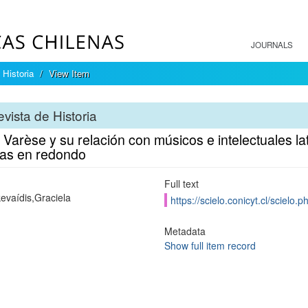
JOURNALS
 Historia
View Item
vista de Historia
Varèse y su relación con músicos e intelectuales l
ias en redondo
Full text
evaídis,Graciela
https://scielo.conicyt.cl/scie
Metadata
Show full item record