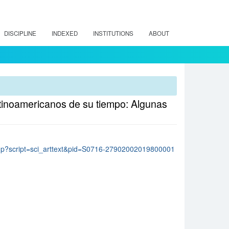
DISCIPLINE
INDEXED
INSTITUTIONS
ABOUT
atinoamericanos de su tiempo: Algunas
lo.php?script=sci_arttext&pid=S0716-27902002019800001