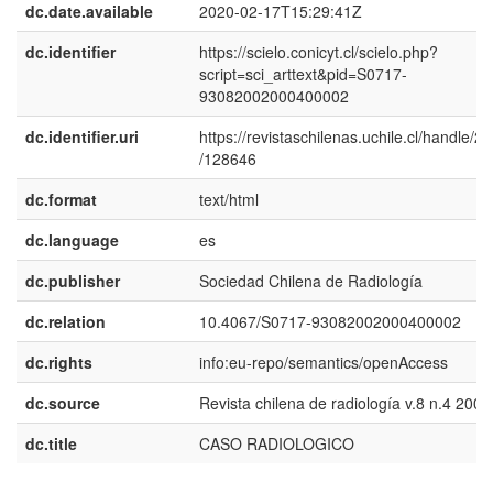
dc.date.available
2020-02-17T15:29:41Z
dc.identifier
https://scielo.conicyt.cl/scielo.php?
script=sci_arttext&pid=S0717-
93082002000400002
dc.identifier.uri
https://revistaschilenas.uchile.cl/handle/2
/128646
dc.format
text/html
dc.language
es
dc.publisher
Sociedad Chilena de Radiología
dc.relation
10.4067/S0717-93082002000400002
dc.rights
info:eu-repo/semantics/openAccess
dc.source
Revista chilena de radiología v.8 n.4 2002
dc.title
CASO RADIOLOGICO