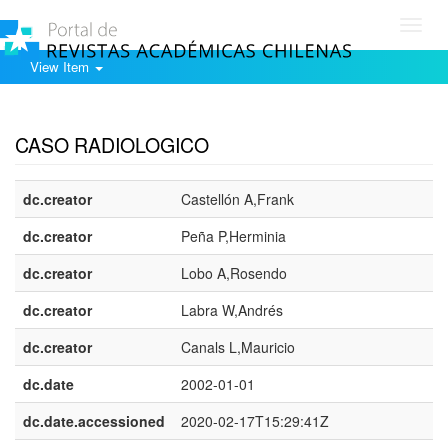
Toggl
navig
View Item
Show simple item record
CASO RADIOLOGICO
dc.creator
Castellón A,Frank
dc.creator
Peña P,Herminia
dc.creator
Lobo A,Rosendo
dc.creator
Labra W,Andrés
dc.creator
Canals L,Mauricio
dc.date
2002-01-01
dc.date.accessioned
2020-02-17T15:29:41Z