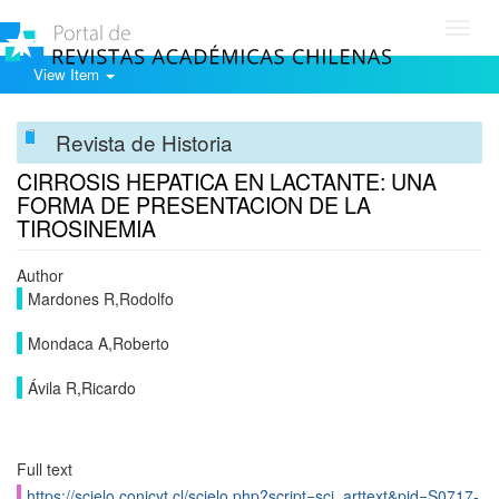
Toggl
navig
View Item
Revista de Historia
CIRROSIS HEPATICA EN LACTANTE: UNA
FORMA DE PRESENTACION DE LA
TIROSINEMIA
Author
Mardones R,Rodolfo
Mondaca A,Roberto
Ávila R,Ricardo
Full text
https://scielo.conicyt.cl/scielo.php?script=sci_arttext&pid=S0717-