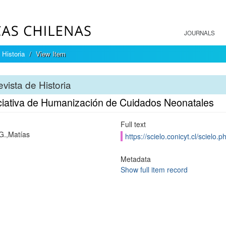
JOURNALS
 Historia
View Item
vista de Historia
iciativa de Humanización de Cuidados Neonatales
Full text
 G.,Matías
https://scielo.conicyt.cl/scie
Metadata
Show full item record