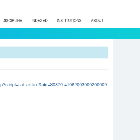
DISCIPLINE
INDEXED
INSTITUTIONS
ABOUT
lo.php?script=sci_arttext&pid=S0370-41062003000200009