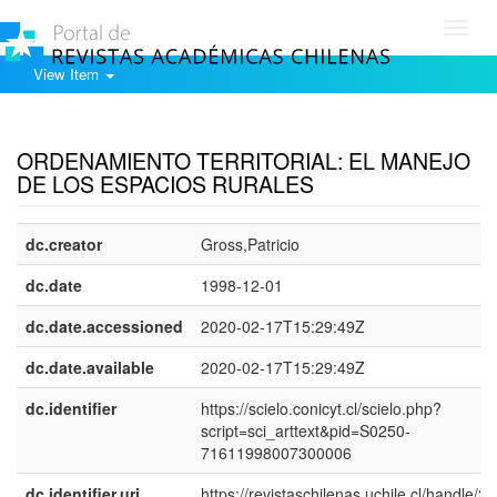
Toggl
navig
View Item
Show simple item record
ORDENAMIENTO TERRITORIAL: EL MANEJO
DE LOS ESPACIOS RURALES
dc.creator
Gross,Patricio
dc.date
1998-12-01
dc.date.accessioned
2020-02-17T15:29:49Z
dc.date.available
2020-02-17T15:29:49Z
dc.identifier
https://scielo.conicyt.cl/scielo.php?
script=sci_arttext&pid=S0250-
71611998007300006
dc.identifier.uri
https://revistaschilenas.uchile.cl/handle/2