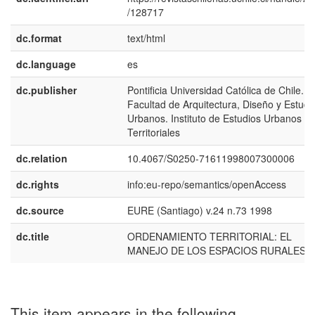
/128717
dc.format
text/html
dc.language
es
dc.publisher
Pontificia Universidad Católica de Chile.
Facultad de Arquitectura, Diseño y Estudi
Urbanos. Instituto de Estudios Urbanos y
Territoriales
dc.relation
10.4067/S0250-71611998007300006
dc.rights
info:eu-repo/semantics/openAccess
dc.source
EURE (Santiago) v.24 n.73 1998
dc.title
ORDENAMIENTO TERRITORIAL: EL
MANEJO DE LOS ESPACIOS RURALES
This item appears in the following