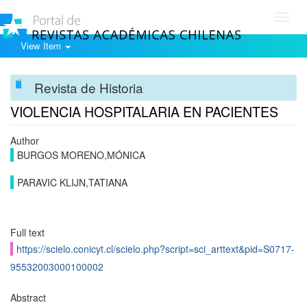
Toggl
navig
View Item
Revista de Historia
VIOLENCIA HOSPITALARIA EN PACIENTES
Author
BURGOS MORENO,MÓNICA
PARAVIC KLIJN,TATIANA
Full text
https://scielo.conicyt.cl/scielo.php?script=sci_arttext&pid=S0717-
95532003000100002
Abstract