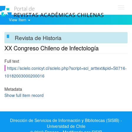
Toggl
navig
View Item
Revista de Historia
XX Congreso Chileno de Infectología
Full text
https://scielo.conicyt.cl/scielo.php?script=sci_arttext&pid=S0716-
10182003000200016
Metadata
Show full item record
Dirección de Servicios de Información y Bibliotecas (SISIB) -
Universidad de Chile