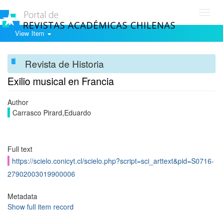
Toggl
navig
View Item
Revista de Historia
Exilio musical en Francia
Author
Carrasco Pirard,Eduardo
Full text
https://scielo.conicyt.cl/scielo.php?script=sci_arttext&pid=S0716-
27902003019900006
Metadata
Show full item record