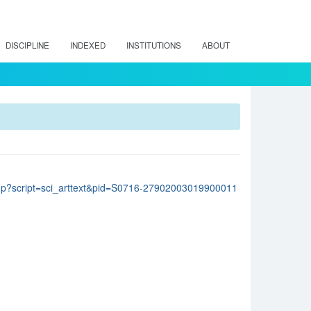
DISCIPLINE
INDEXED
INSTITUTIONS
ABOUT
lo.php?script=sci_arttext&pid=S0716-27902003019900011