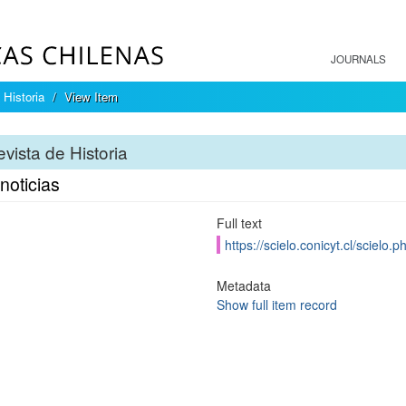
JOURNALS
 Historia
View Item
vista de Historia
noticias
Full text
https://scielo.conicyt.cl/scie
Metadata
Show full item record