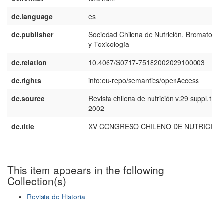
dc.language
es
dc.publisher
Sociedad Chilena de Nutrición, Bromatolo
y Toxicología
dc.relation
10.4067/S0717-75182002029100003
dc.rights
info:eu-repo/semantics/openAccess
dc.source
Revista chilena de nutrición v.29 suppl.1
2002
dc.title
XV CONGRESO CHILENO DE NUTRICIÓ
This item appears in the following
Collection(s)
Revista de Historia
Show simple item record