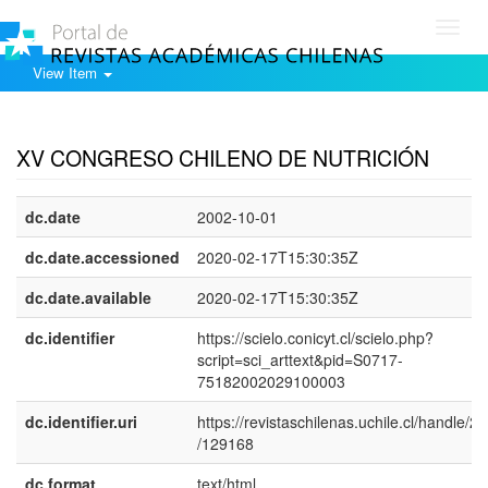
Toggl
navig
View Item
Show simple item record
XV CONGRESO CHILENO DE NUTRICIÓN
dc.date
2002-10-01
dc.date.accessioned
2020-02-17T15:30:35Z
dc.date.available
2020-02-17T15:30:35Z
dc.identifier
https://scielo.conicyt.cl/scielo.php?
script=sci_arttext&pid=S0717-
75182002029100003
dc.identifier.uri
https://revistaschilenas.uchile.cl/handle/2
/129168
dc.format
text/html