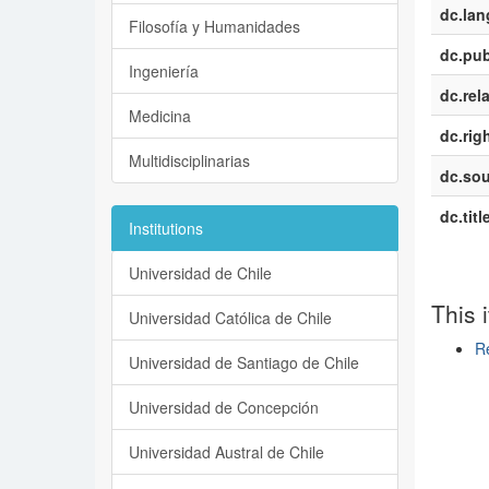
dc.la
Filosofía y Humanidades
dc.pub
Ingeniería
dc.rel
Medicina
dc.rig
Multidisciplinarias
dc.sou
dc.titl
Institutions
Universidad de Chile
This 
Universidad Católica de Chile
Re
Universidad de Santiago de Chile
Show si
Universidad de Concepción
Universidad Austral de Chile