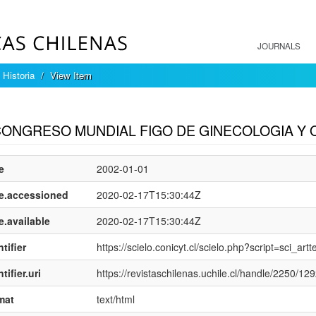
JOURNALS
 Historia
View Item
mple item record
 CONGRESO MUNDIAL FIGO DE GINECOLOGIA Y 
e
2002-01-01
e.accessioned
2020-02-17T15:30:44Z
e.available
2020-02-17T15:30:44Z
tifier
https://scielo.conicyt.cl/scielo.php?script=sci
tifier.uri
https://revistaschilenas.uchile.cl/handle/2250/12
mat
text/html