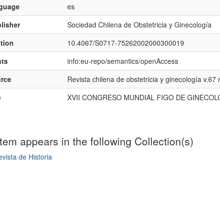
nguage
es
lisher
Sociedad Chilena de Obstetricia y Ginecología
ation
10.4067/S0717-75262002000300019
hts
info:eu-repo/semantics/openAccess
rce
Revista chilena de obstetricia y ginecología v.67
e
XVII CONGRESO MUNDIAL FIGO DE GINECOL
item appears in the following Collection(s)
vista de Historia
mple item record