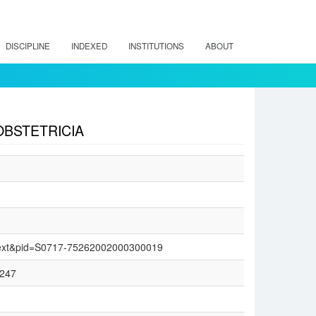
DISCIPLINE
INDEXED
INSTITUTIONS
ABOUT
OBSTETRICIA
_arttext&pid=S0717-75262002000300019
9247