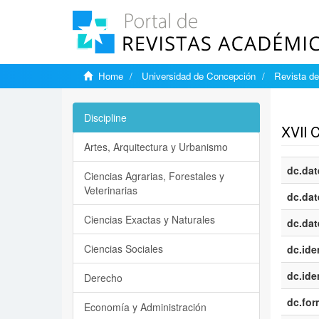
Home
Universidad de Concepción
Revista de
Show si
Discipline
XVII
Artes, Arquitectura y Urbanismo
dc.dat
Ciencias Agrarias, Forestales y
Veterinarias
dc.dat
Ciencias Exactas y Naturales
dc.dat
Ciencias Sociales
dc.iden
dc.iden
Derecho
dc.for
Economía y Administración