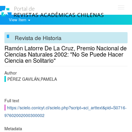
Toggl
navig
View Item
Revista de Historia
Ramón Latorre De La Cruz, Premio Nacional de
Ciencias Naturales 2002: "No Se Puede Hacer
Ciencia en Solitario"
Author
PÉREZ GAVILÁN,PAMELA
Full text
https://scielo.conicyt.cl/scielo.php?script=sci_arttext&pid=S0716-
97602002000300002
Metadata