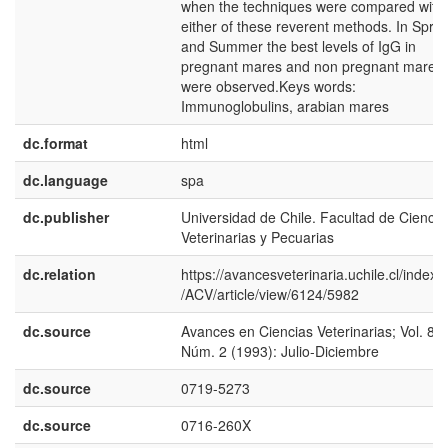
when the techniques were compared with
either of these reverent methods. In Sprin
and Summer the best levels of IgG in
pregnant mares and non pregnant mares
were observed.Keys words:
Immunoglobulins, arabian mares
dc.format
html
dc.language
spa
dc.publisher
Universidad de Chile. Facultad de Ciencia
Veterinarias y Pecuarias
dc.relation
https://avancesveterinaria.uchile.cl/index.
/ACV/article/view/6124/5982
dc.source
Avances en Ciencias Veterinarias; Vol. 8
Núm. 2 (1993): Julio-Diciembre
dc.source
0719-5273
dc.source
0716-260X