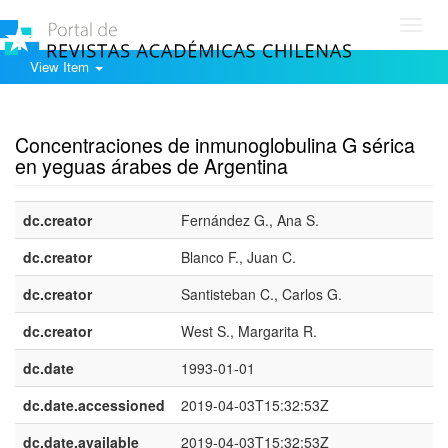
Toggl
navig
View Item
Show simple item record
Concentraciones de inmunoglobulina G sérica
en yeguas árabes de Argentina
dc.creator
Fernández G., Ana S.
dc.creator
Blanco F., Juan C.
dc.creator
Santisteban C., Carlos G.
dc.creator
West S., Margarita R.
dc.date
1993-01-01
dc.date.accessioned
2019-04-03T15:32:53Z
dc.date.available
2019-04-03T15:32:53Z