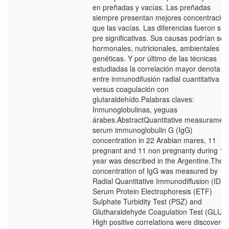
en preñadas y vacías. Las preñadas
siempre presentan mejores concentra­cio
que las vacías. Las diferencias fueron sie
pre significativas. Sus causas podrían ser
hormona­les, nutricionales, ambientales y
genéticas. Y por último de las técnicas
estudiadas la correlación ma­yor denota
entre inmunodifusión radial cuantitativa
versus coagulación con
glutaraldehído.Palabras claves:
Inmunoglobulinas, yeguas
árabes.AbstractQuantitative measurament
serum immunoglobulin G (IgG)
concentration in 22 Arabian mares, 11
pregnant and 11 non pregnanty during 1
year was described in the Argentine.The
concentration of IgG was measured by
Radial Quantitative Immunodiffusion (IDRC
Serum Protein Electrophoresis (ETF)
Sulphate Turbidity Test (PSZ) and
Glutharaldehyde Coagulation Test (GLUT)
High positive correlations were discovered