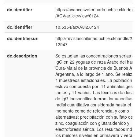
dc.identifier
https://avancesveterinaria.uchile.cl/index.
/ACV/article/view/6124
dc.identifier
10.5354/acv.v8i2.6124
dc.identifier.uri
http://revistaschilenas.uchile.cl/handle/225
12947
dc.description
Se estudian las concentraciones serias de
IgG en 22 yeguas de raza Árabe del hara
Cura-Malal de la provincia de Buenos Aire
Argentina, a lo largo de 1 año. Se realiza
4 muestreos estacionales. La población
estuvo compuesta por: 11 animales ges­
tantes y 11 vacíos. Las técnicas de dosaj
de IgG inespecífica fueron: inmunodifusió
radial cuantita­tiva considerada hasta el
momento como de referen­cia, y como
alternativas: precipitación con sulfato de
zinc, coagulación con glutaraldehído y
electrofo­resis sérica. Los resultados indic
los mejores ni­veles en primavera y verano