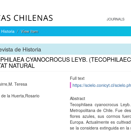
JOURNALS
 Historia
View Item
vista de Historia
PHILAEA CYANOCROCUS LEYB. (TECOPHILAEC
TAT NATURAL
Full text
irre,M. Teresa
https://scielo.conicyt.cl/scie
 de la Huerta,Rosario
Abstract
Tecophilaea cyanocrocus Leyb.
Metropolitana de Chile. Fue des
flores azules, sus cormos fue
Europa. Actualmente es cultivad
se la considera extinguida en la