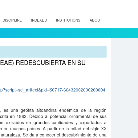
DISCIPLINE
INDEXED
INSTITUTIONS
ABOUT
EAE) REDESCUBIERTA EN SU
lo.php?script=sci_arttext&pid=S0717-66432002000200004
, es una geófita altoandina endémica de la región
crita en 1862. Debido al potencial ornamental de sus
ron extraídos en grandes cantidades y exportados a
a en muchos países. A partir de la mitad del siglo XX
 naturaleza. Se da a conocer el descubrimiento de una