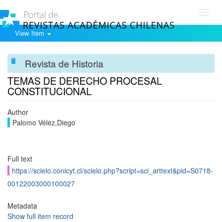
Toggl
navig
View Item
Revista de Historia
TEMAS DE DERECHO PROCESAL
CONSTITUCIONAL
Author
Palomo Vélez,Diego
Full text
https://scielo.conicyt.cl/scielo.php?script=sci_arttext&pid=S0718-
00122003000100027
Metadata
Show full item record