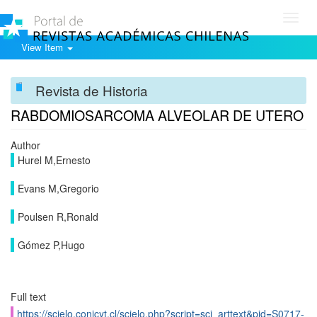
Toggl
navig
View Item
Revista de Historia
RABDOMIOSARCOMA ALVEOLAR DE UTERO
Author
Hurel M,Ernesto
Evans M,Gregorio
Poulsen R,Ronald
Gómez P,Hugo
Full text
https://scielo.conicyt.cl/scielo.php?script=sci_arttext&pid=S0717-