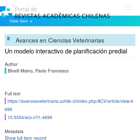
Toggl
navig
View Item
Avances en Ciencias Veterinarias
Un modelo interactivo de planificación predial
Author
Binelli Maino, Paolo Francesco
Full text
https://avancesveterinaria.uchile.cl/index.php/ACV/article/view/4
699
10.5354/acv.v7i1.4699
Metadata
Show full item record