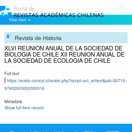
Toggl
navig
View Item
Revista de Historia
XLVI REUNION ANUAL DE LA SOCIEDAD DE
BIOLOGIA DE CHILE XII REUNION ANUAL DE
LA SOCIEDAD DE ECOLOGIA DE CHILE
Full text
https://scielo.conicyt.cl/scielo.php?script=sci_arttext&pid=S0716-
97602003000300016
Metadata
Show full item record