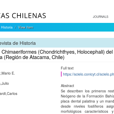
JOURNALS
 Historia
View Item
vista de Historia
 Chimaeriformes (Chondrichthyes, Holocephali) de
sa (Región de Atacama, Chile)
Full text
,Mario E.
https://scielo.conicyt.cl/scie
,Julio
Abstract
Se describen los primeros rest
rdt,Carlos
Neógeno de la Formación Bahía 
placa dental palatina y un mand
desde niveles fosilíferos as
morfológicos característico