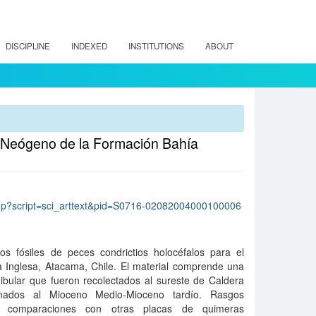
DISCIPLINE
INDEXED
INSTITUTIONS
ABOUT
l Neógeno de la Formación Bahía
lo.php?script=sci_arttext&pid=S0716-02082004000100006
os fósiles de peces condrictios holocéfalos para el
Inglesa, Atacama, Chile. El material comprende una
ibular que fueron recolectados al sureste de Caldera
ignados al Mioceno Medio-Mioceno tardío. Rasgos
s y comparaciones con otras placas de quimeras