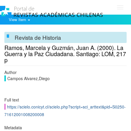
Toggl
navig
View Item
Revista de Historia
Ramos, Marcela y Guzmán, Juan A. (2000). La
Guerra y la Paz Ciudadana. Santiago: LOM, 217
p
Author
Campos Alvarez,Diego
Full text
https://scielo.conicyt.cl/scielo.php?script=sci_arttext&pid=S0250-
71612001008200008
Metadata