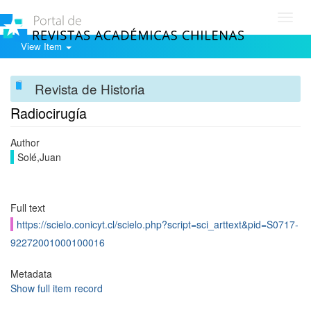
Toggl
navig
View Item
Revista de Historia
Radiocirugía
Author
Solé,Juan
Full text
https://scielo.conicyt.cl/scielo.php?script=sci_arttext&pid=S0717-
92272001000100016
Metadata
Show full item record