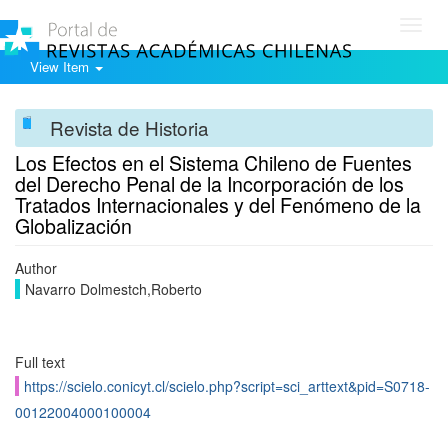
Toggl
navig
View Item
Revista de Historia
Los Efectos en el Sistema Chileno de Fuentes
del Derecho Penal de la Incorporación de los
Tratados Internacionales y del Fenómeno de la
Globalización
Author
Navarro Dolmestch,Roberto
Full text
https://scielo.conicyt.cl/scielo.php?script=sci_arttext&pid=S0718-
00122004000100004