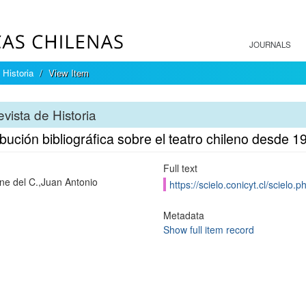
JOURNALS
 Historia
View Item
vista de Historia
bución bibliográfica sobre el teatro chileno desde 
Full text
e del C.,Juan Antonio
https://scielo.conicyt.cl/scie
Metadata
Show full item record