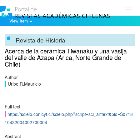
Toggl
navig
View Item
Revista de Historia
Acerca de la cerámica Tiwanaku y una vasija
del valle de Azapa (Arica, Norte Grande de
Chile)
Author
Uribe R,Mauricio
Full text
https://scielo.conicyt.cl/scielo.php?script=sci_arttext&pid=S0718-
10432004002700004
Abstract