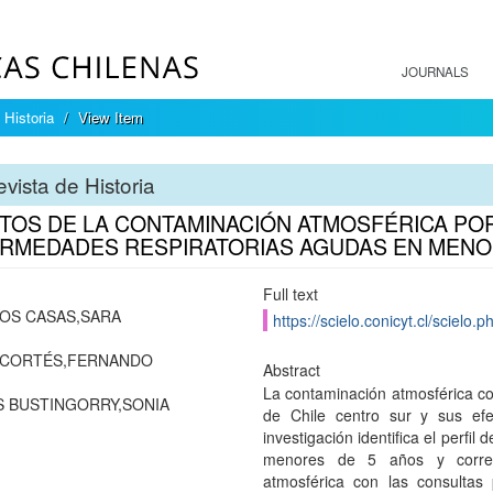
JOURNALS
 Historia
View Item
vista de Historia
TOS DE LA CONTAMINACIÓN ATMOSFÉRICA POR
RMEDADES RESPIRATORIAS AGUDAS EN MENO
Full text
OS CASAS,SARA
https://scielo.conicyt.cl/scie
-CORTÉS,FERNANDO
Abstract
La contaminación atmosférica co
 BUSTINGORRY,SONIA
de Chile centro sur y sus ef
investigación identifica el perfi
menores de 5 años y correla
atmosférica con las consultas