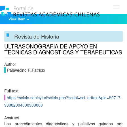
Toggl
navig
View Item
Revista de Historia
ULTRASONOGRAFIA DE APOYO EN
TECNICAS DIAGNOSTICAS Y TERAPEUTICAS
Author
Palavecino R,Patricio
Full text
https://scielo.conicyt.cl/scielo.php?script=sci_arttext&pid=S0717-
93082004000300008
Abstract
Los procedimientos diagnósticos y paliativos guiados por